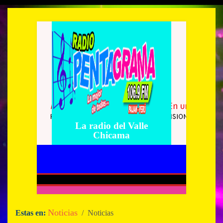
La radio del Valle
Chicama
Noticias
Estas en:
/ Noticias