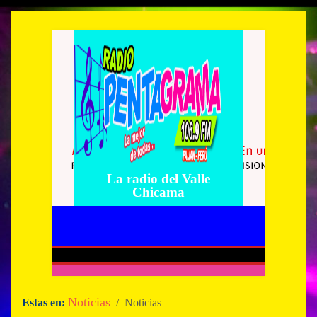
La radio del Valle
Chicama
Noticias
Estas en:
/ Noticias