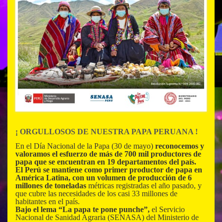
¡ ORGULLOSOS DE NUESTRA PAPA PERUANA !
En el Día Nacional de la Papa (30 de mayo)
reconocemos y
valoramos el esfuerzo de más de 700 mil productores de
papa que se encuentran en 19 departamentos del país.
El Perú se mantiene como primer productor de papa en
América Latina, con un volumen de producción de 6
millones de toneladas
métricas registradas el año pasado, y
que cubre las necesidades de los casi 33 millones de
habitantes en el país.
Bajo el lema “La papa te pone punche”,
el Servicio
Nacional de Sanidad Agraria (SENASA) del Ministerio de